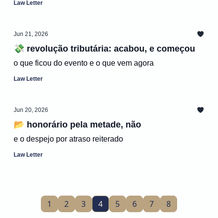
Law Letter
Jun 21, 2026
💸 revolução tributária: acabou, e começou
o que ficou do evento e o que vem agora
Law Letter
Jun 20, 2026
📂 honorário pela metade, não
e o despejo por atraso reiterado
Law Letter
1
2
3
4
5
6
7
8