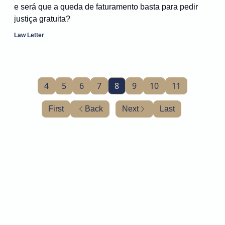
e será que a queda de faturamento basta para pedir
justiça gratuita?
Law Letter
4
5
6
7
8
9
10
11
First
Back
Next
Last