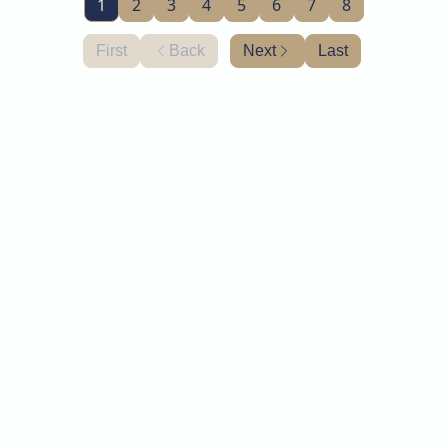
1
2
3
4
5
6
7
8
First
Back
Next
Last