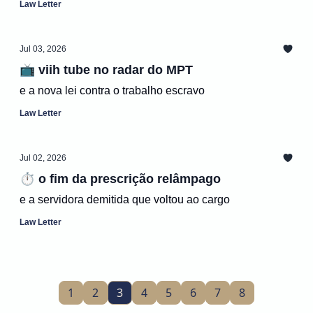
Law Letter
Jul 03, 2026
📺 viih tube no radar do MPT
e a nova lei contra o trabalho escravo
Law Letter
Jul 02, 2026
⏱️ o fim da prescrição relâmpago
e a servidora demitida que voltou ao cargo
Law Letter
1
2
3
4
5
6
7
8