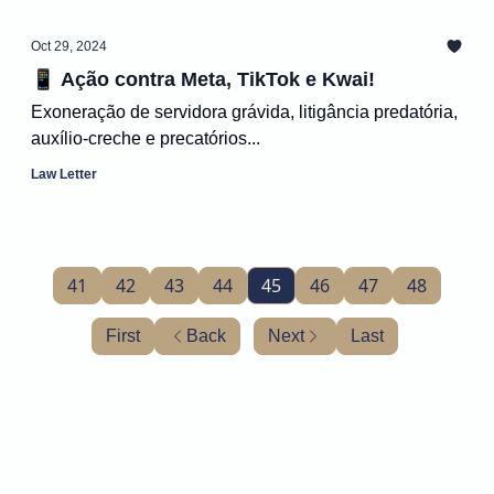
Oct 29, 2024
📱 Ação contra Meta, TikTok e Kwai!
Exoneração de servidora grávida, litigância predatória,
auxílio-creche e precatórios...
Law Letter
41
42
43
44
45
46
47
48
First
Back
Next
Last