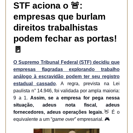
STF aciona o
🚨:
empresas que burlam
direitos trabalhistas
podem fechar as portas!
🚪
O Supremo Tribunal Federal (STF) decidiu que
empresas flagradas explorando trabalho
análogo à escravidão podem ter seu registro
estadual cassado
. A regra, prevista na Lei
paulista n° 14.946, foi validada por ampla maioria:
9 a 1.
Assim, se a empresa for pega nessa
situação, adeus nota fiscal, adeus
fornecedores, adeus operações legais.
👋 É o
equivalente a um “
game over
” empresarial. 🎮