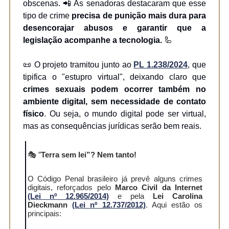
obscenas. 📲 As senadoras destacaram que esse
tipo de crime
precisa de punição mais dura para
desencorajar abusos e garantir que a
legislação acompanhe a tecnologia.
🦾
📜 O projeto tramitou junto ao
PL 1.238/2024
, que
tipifica o "estupro virtual", deixando claro que
crimes sexuais podem ocorrer também no
ambiente digital, sem necessidade de contato
físico
. Ou seja, o mundo digital pode ser virtual,
mas as consequências jurídicas serão bem reais.
🎭 ”
Terra sem lei”? Nem tanto!
O Código Penal brasileiro já prevê alguns crimes
digitais, reforçados pelo
Marco Civil da Internet
(Lei nº 12.965/2014)
e pela
Lei Carolina
Dieckmann
(Lei nº 12.737/2012)
. Aqui estão os
principais: