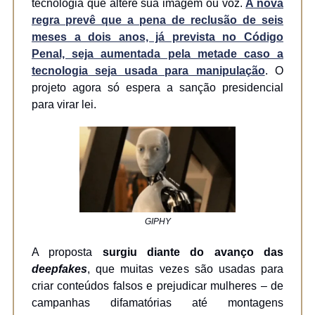
tecnologia que altere sua imagem ou voz.
A nova
regra prevê que a pena de reclusão de seis
meses a dois anos, já prevista no Código
Penal, seja aumentada pela metade caso a
tecnologia seja usada para manipulação
. O
projeto agora só espera a sanção presidencial
para virar lei.
GIPHY
A proposta
surgiu diante do avanço das
deepfakes
, que muitas vezes são usadas para
criar conteúdos falsos e prejudicar mulheres – de
campanhas difamatórias até montagens