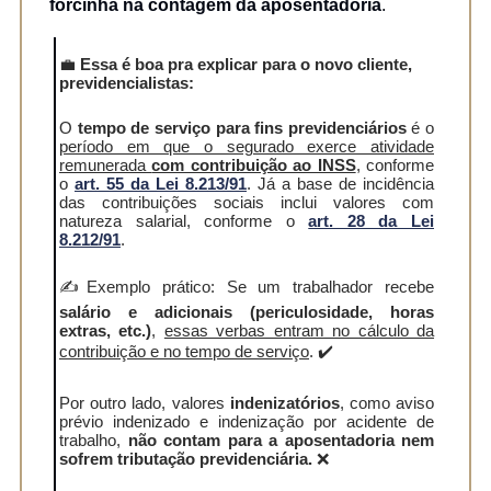
forcinha na contagem da aposentadoria
.
💼
Essa é boa pra explicar para o novo cliente,
previdencialistas:
O
tempo de serviço para fins previdenciários
é o
período em que o segurado exerce atividade
remunerada
com contribuição ao INSS
, conforme
o
art. 55 da Lei 8.213/91
. Já a base de incidência
das contribuições sociais inclui valores com
natureza salarial, conforme o
art. 28 da Lei
8.212/91
.
✍️Exemplo prático: Se um trabalhador recebe
salário e adicionais (periculosidade, horas
extras, etc.)
,
essas verbas entram no cálculo da
contribuição e no tempo de serviço
. ✔️
Por outro lado, valores
indenizatórios
, como aviso
prévio indenizado e indenização por acidente de
trabalho,
não contam para a aposentadoria nem
sofrem tributação previdenciária.
❌