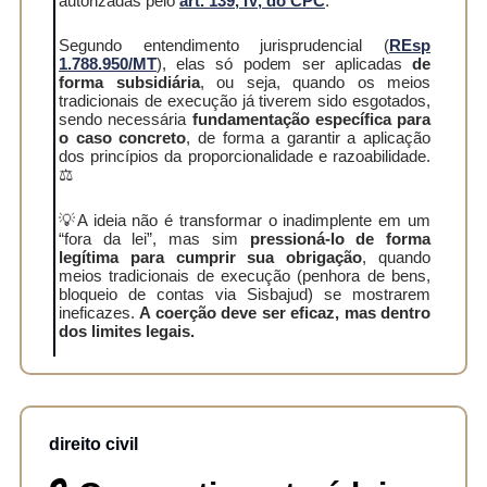
autorizadas pelo
art. 139, IV, do CPC
.
Segundo entendimento jurisprudencial
(
REsp
1.788.950/MT
), elas só podem ser aplicadas
de
forma subsidiária
, ou seja, quando os meios
tradicionais de execução já tiverem sido esgotados,
sendo necessária
fundamentação específica para
o caso concreto
, de forma a garantir a aplicação
dos princípios da proporcionalidade e razoabilidade.
⚖️
💡A ideia não é transformar o inadimplente em um
“fora da lei”, mas sim
pressioná-lo de forma
legítima para cumprir sua obrigação
, quando
meios tradicionais de execução (penhora de bens,
bloqueio de contas via Sisbajud) se mostrarem
ineficazes.
A coerção deve ser eficaz, mas dentro
dos limites legais.
direito civil