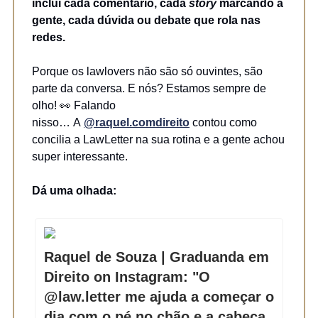
inclui cada comentário, cada
story
marcando a
gente, cada dúvida ou debate que rola nas
redes.
Porque os lawlovers não são só ouvintes, são
parte da conversa. E nós? Estamos sempre de
olho! 👀 Falando
nisso…
A
@raquel.comdireito
contou como
concilia a LawLetter na sua rotina e a gente achou
super interessante.
Dá uma olhada:
Raquel de Souza | Graduanda em
Direito on Instagram: "O
@law.letter me ajuda a começar o
dia com o pé no chão e a cabeça