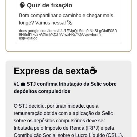
🧠 Quiz de fixação
Bora compartilhar o caminho e chegar mais
longe? Vamos nessa! 🚀
docs.google.com/forms/d/e/1FAIpQLSdm0tNeSLgGfuIF08D
9H8nfIYFJ2FAXlmMQ1t7iVlwxFRcYQA/viewform?
usp=dialog
Express da sexta
☕
#1
💼
STJ confirma tributação da Selic sobre
depósitos compulsórios
O STJ decidiu, por unanimidade, que a
remuneração obtida com a aplicação da Selic
sobre os depósitos compulsórios deve ser
tributada pelo Imposto de Renda (IRPJ) e pela
Contribuição Social sobre o Lucro Líquido (CSLL).