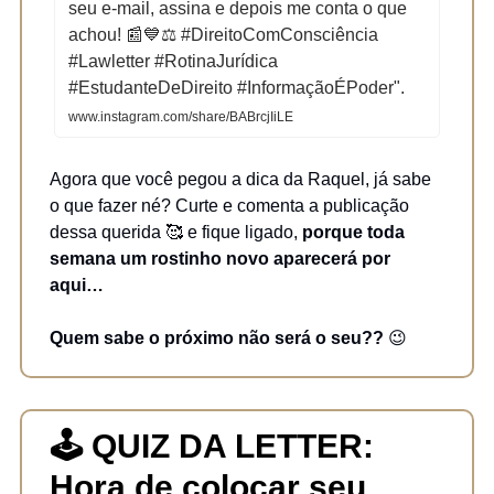
seu e-mail, assina e depois me conta o que
achou! 📰💙⚖️ #DireitoComConsciência
#Lawletter #RotinaJurídica
#EstudanteDeDireito #InformaçãoÉPoder".
www.instagram.com/share/BABrcjIiLE
Agora que você pegou a dica da Raquel, já sabe
o que fazer né? Curte e comenta a publicação
dessa querida 🥰 e fique ligado,
porque toda
semana um rostinho novo aparecerá por
aqui…
Quem sabe o próximo não será o seu??
😉
🕹️ QUIZ DA LETTER:
Hora de colocar seu