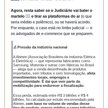
Agora, resta saber se o Judiciário vai bater o
martelo 🧑‍⚖️ e tirar as plataformas do ar
(o que
seria inédito e polêmico), ou se haverá acordo.
Por enquanto, o caso está no limbo judicial — e
os advogados de
e-commerce
que se preparem.
💰
Pressão da indústria nacional
A Abinee (Associação Brasileira da Indústria Elétrica
e Eletrônica) — que representa fabricantes como
Samsung, Motorola e outras com fábricas no Brasil
— alega que a venda desenfreada de produtos
importados, sem tributos e sem homologação,
afeta
investimentos locais, empregos e
competitividade. É daí que vem parte da
mobilização para endurecer a fiscalização.
Essa perda, estimada entre R$ 3 bilhões e R$ 4
bilhões, foi calculada por estudo encomendado pela
Abinee,
com base no volume de vendas desse
tipo de produto, preços médios e carga tributária