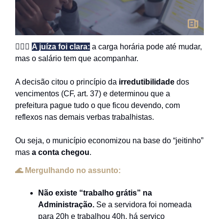
👩🏻‍⚖️
A juíza foi clara:
a carga horária pode até mudar,
mas o salário tem que acompanhar.
A decisão citou o princípio da
irredutibilidade
dos
vencimentos (CF, art. 37) e determinou que a
prefeitura pague tudo o que ficou devendo, com
reflexos nas demais verbas trabalhistas.
Ou seja, o município economizou na base do “jeitinho”
mas
a conta chegou
.
🌊 Mergulhando no assunto:
Não existe “trabalho grátis” na
Administração.
Se a servidora foi nomeada
para 20h e trabalhou 40h, há serviço