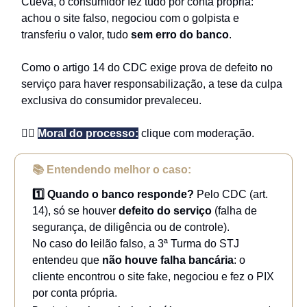
Cueva, o consumidor fez tudo por conta própria:
achou o site falso, negociou com o golpista e
transferiu o valor, tudo
sem erro do banco
.
Como o artigo 14 do CDC exige prova de defeito no
serviço para haver responsabilização, a tese da culpa
exclusiva do consumidor prevaleceu.
👉🏻
Moral do processo:
clique com moderação.
📚 Entendendo melhor o caso:
1️⃣ Quando o banco responde?
Pelo CDC (art.
14), só se houver
defeito do serviço
(falha de
segurança, de diligência ou de controle).
No caso do leilão falso, a 3ª Turma do STJ
entendeu que
não houve falha bancária
: o
cliente encontrou o site fake, negociou e fez o PIX
por conta própria.