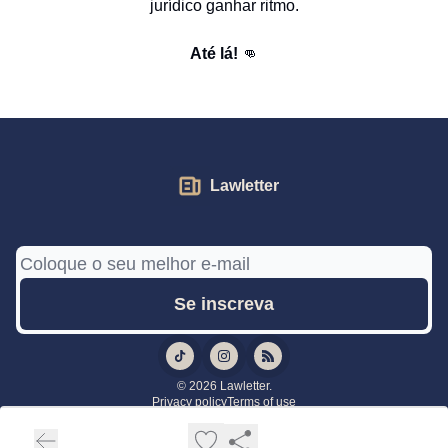
jurídico ganhar ritmo.
Até lá!
👊
Lawletter
© 2026 Lawletter.
Privacy policy
Terms of use
Powered by beehiiv