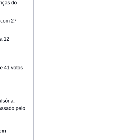
anças do
 com 27
 a 12
e 41 votos
lsória,
assado pelo
em