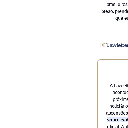
brasileiro
preso, prend
que e
A Lawlett
acontec
próxima
noticiári
ascensões
sobre ca
oficial. A