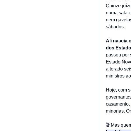
Quinze juíz
numa sala c
nem gavetas
sábados.
Ali nascia
dos Estad
passou por s
Estado Novo
alterado sei
ministros ao
Hoje, com s
governantes
casamento, c
minorias. O
🎬 Mas que