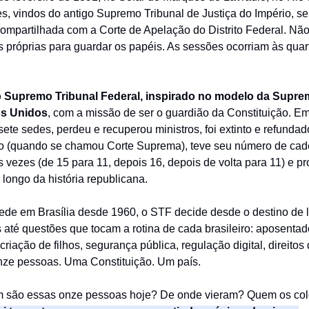
es, vindos do antigo Supremo Tribunal de Justiça do Império, s
ompartilhada com a Corte de Apelação do Distrito Federal. Nã
 próprias para guardar os papéis. As sessões ocorriam às quar
 o Supremo Tribunal Federal, inspirado no modelo da Supre
os Unidos
, com a missão de ser o guardião da Constituição. E
ete sedes, perdeu e recuperou ministros, foi extinto e refundad
 (quando se chamou Corte Suprema), teve seu número de cad
s vezes (de 15 para 11, depois 16, depois de volta para 11) e p
 longo da história republicana.
ede em Brasília desde 1960, o STF decide desde o destino de l
 até questões que tocam a rotina de cada brasileiro: aposentad
riação de filhos, segurança pública, regulação digital, direitos
nze pessoas. Uma Constituição. Um país.
m são essas onze pessoas hoje? De onde vieram? Quem os co