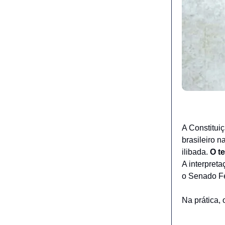
A Constituiç
brasileiro n
ilibada.
O t
A interpreta
o Senado Fe
Na prática,