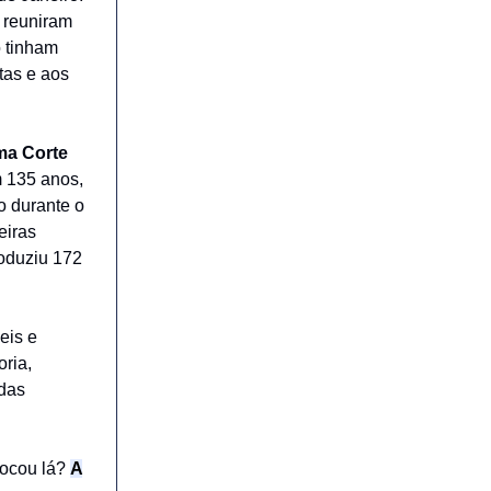
e reuniram
o tinham
tas e aos
ma Corte
m 135 anos,
o durante o
eiras
roduziu 172
eis e
oria,
 das
locou lá?
A