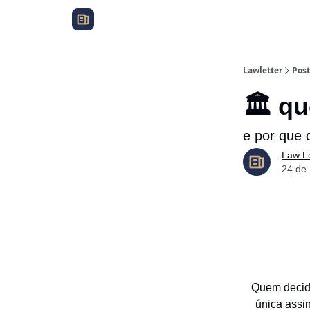
Lawletter
Post
🏛️ q
e por que 
Law Le
24 de
Quem decide
única assi