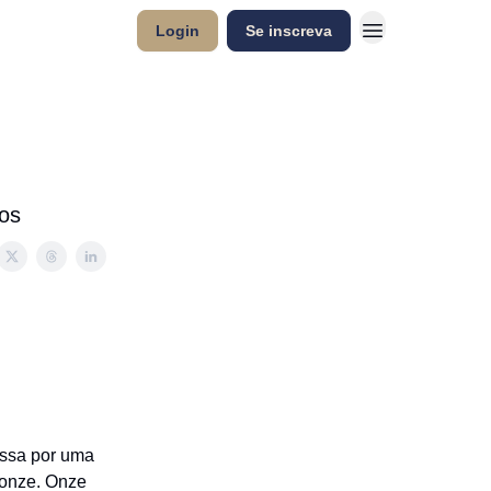
Login
Se inscreva
ros
assa por uma
 onze. Onze