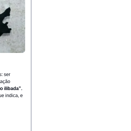
s: ser
utação
o ilibada".
e indica, e