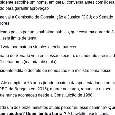
sidente escolhe um nome, em geral, conversa antes com lider
o para garantir aprovação
e vai à Comissão de Constituição e Justiça (CCJ) do Senado,
dores
icado passa por uma sabatina pública, que costuma durar de 8
, sem limite de tema
 vota por maioria simples e emite parecer
nário do Senado vota em sessão secreta: o candidato precisa d
1 senadores (maioria absoluta)
sidente edita o decreto de nomeação e o ministro toma posse
ca. Até completar 75 anos (idade máxima da aposentadoria compu
 PEC da Bengala em 2015), morrer no cargo, renunciar ou ser c
ue nunca aconteceu desde a Constituição de 1988.
ada um dos onze ministros atuais percorreu esse caminho?
Qu
uem ajudou? Quem tentou barrar?
A Lawletter vai te contar.