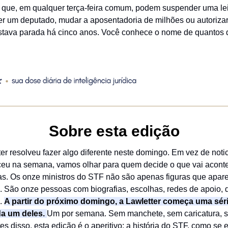
s que, em qualquer terça-feira comum, podem suspender uma lei
er um deputado, mudar a aposentadoria de milhões ou autorizar
stava parada há cinco anos. Você conhece o nome de quantos 
Sobre esta edição
er resolveu fazer algo diferente neste domingo. Em vez de notic
eu na semana, vamos olhar para quem decide o que vai acont
s. Os onze ministros do STF não são apenas figuras que apa
o. São onze pessoas com biografias, escolhas, redes de apoio, 
.
A partir do próximo domingo, a Lawletter começa uma séri
da um deles.
Um por semana. Sem manchete, sem caricatura, 
ntes disso, esta edição é o aperitivo: a história do STF, como se