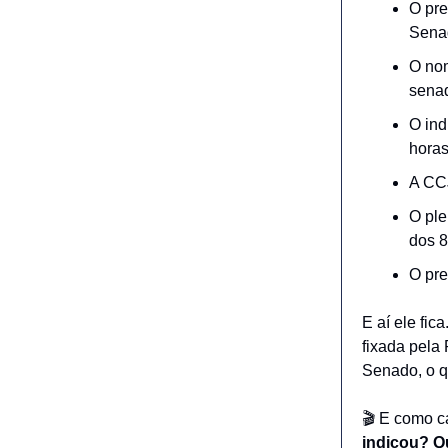
O pre
Senad
O nom
sena
O ind
horas
A CCJ
O ple
dos 8
O pre
E aí ele fi
fixada pela
Senado, o q
🎬 E como c
indicou? Q