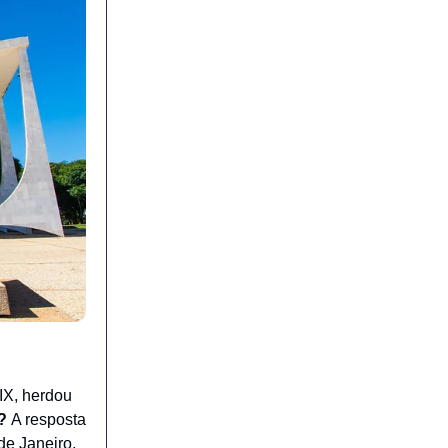
XIX, herdou
a?
A resposta
de Janeiro.