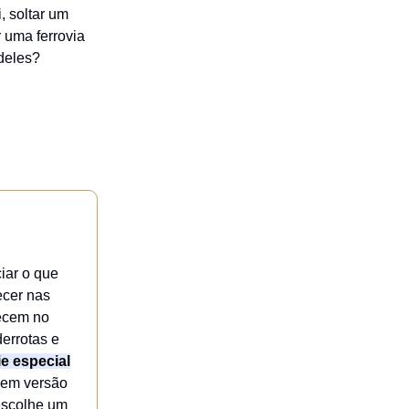
, soltar um
 uma ferrovia
deles?
iar o que
ecer nas
recem no
derrotas e
e especial
sem versão
 escolhe um