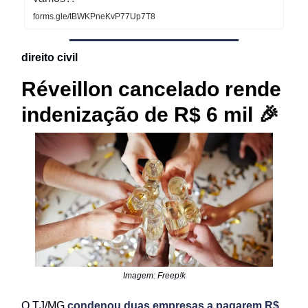
forms.gle/tBWKPneKvP77Up7T8
direito civil
Réveillon cancelado rende
indenização de R$ 6 mil 🎉
Imagem: Freep!k
O TJ/MG
condenou duas empresas a pagarem R$