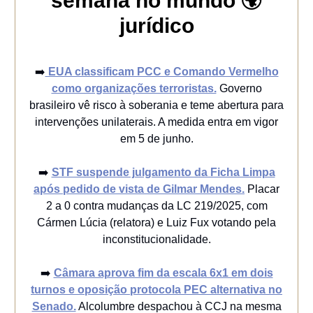
semana no mundo 🌍
jurídico
➡️
EUA classificam PCC e Comando Vermelho
como organizações terroristas.
Governo
brasileiro vê risco à soberania e teme abertura para
intervenções unilaterais. A medida entra em vigor
em 5 de junho.
➡️
STF suspende julgamento da Ficha Limpa
após pedido de vista de Gilmar Mendes.
Placar
2 a 0 contra mudanças da LC 219/2025, com
Cármen Lúcia (relatora) e Luiz Fux votando pela
inconstitucionalidade.
➡️
Câmara aprova fim da escala 6x1 em dois
turnos e oposição protocola PEC alternativa no
Senado.
Alcolumbre despachou à CCJ na mesma