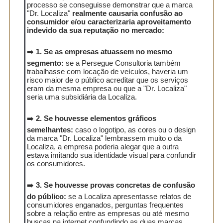
processo se conseguisse demonstrar que a marca
"Dr. Localiza"
realmente causaria confusão ao
consumidor e/ou caracterizaria aproveitamento
indevido da sua reputação no mercado:
➡️
1. Se as empresas atuassem no mesmo
segmento:
se a Persegue Consultoria também
trabalhasse com locação de veículos, haveria um
risco maior de o público acreditar que os serviços
eram da mesma empresa ou que a "Dr. Localiza"
seria uma subsidiária da Localiza.
➡️
2. Se houvesse elementos gráficos
semelhantes:
caso o logotipo, as cores ou o design
da marca "Dr. Localiza" lembrassem muito o da
Localiza, a empresa poderia alegar que a outra
estava imitando sua identidade visual para confundir
os consumidores.
➡️
3. Se houvesse provas concretas de confusão
do público:
se a Localiza apresentasse relatos de
consumidores enganados, perguntas frequentes
sobre a relação entre as empresas ou até mesmo
buscas na internet confundindo as duas marcas,