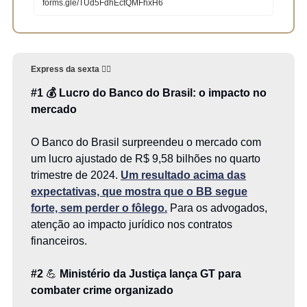
forms.gle/TUd5FdhEctQMFhxH6
Express da sexta
👇🏻
#1
💰 Lucro do Banco do Brasil: o impacto no
mercado
O Banco do Brasil surpreendeu o mercado com
um lucro ajustado de R$ 9,58 bilhões no quarto
trimestre de 2024.
Um resultado acima das
expectativas, que mostra que o BB segue
forte, sem perder o fôlego.
Para os advogados,
atenção ao impacto jurídico nos contratos
financeiros.
#2
💪
Ministério da Justiça lança GT para
combater crime organizado