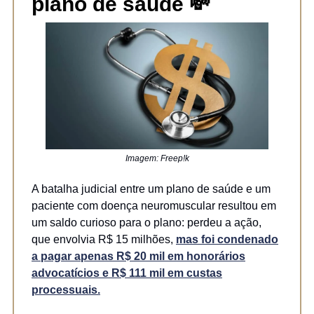
plano de saúde
💸
Imagem: Freep!k
A batalha judicial entre um plano de saúde e um
paciente com doença neuromuscular resultou em
um saldo curioso para o plano: perdeu a ação,
que envolvia R$ 15 milhões,
mas foi condenado
a pagar apenas R$ 20 mil em honorários
advocatícios e R$ 111 mil em custas
processuais.