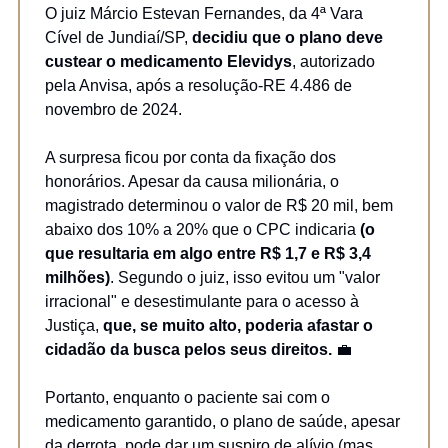
O juiz Márcio Estevan Fernandes, da 4ª Vara
Cível de Jundiaí/SP,
decidiu que o plano deve
custear o medicamento Elevidys
, autorizado
pela Anvisa, após a resolução-RE 4.486 de
novembro de 2024.
A surpresa ficou por conta da fixação dos
honorários. Apesar da causa milionária, o
magistrado determinou o valor de R$ 20 mil, bem
abaixo dos 10% a 20% que o CPC
indicaria
(o
que resultaria em algo entre R$ 1,7 e R$ 3,4
milhões)
. Segundo o juiz, isso evitou um "valor
irracional" e desestimulante para o acesso à
Justiça,
que, se muito alto, poderia afastar o
cidadão da busca pelos seus direitos.
💼
Portanto, enquanto o paciente sai com o
medicamento garantido, o plano de saúde, apesar
da derrota, pode dar um suspiro de alívio (mas