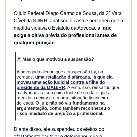
O juiz Federal Diego Carmo de Sousa, da 2ª Vara
Cível da SJ/RR, analisou o caso e percebeu que a
medida violava o Estatuto da Advocacia,
que
exige a oitiva prévia do profissional antes de
qualquer punição.
🤔
Mas o que motivou a suspensão?
A advogada alegou que a suspensão foi, na
verdade,
uma retaliação disfarçada, já que ela
moveu uma ação judicial contra a filha do
presidente da OAB/RR
. Além disso, ressaltou que
a advocacia é sua única fonte de renda e que a
medida a deixaria em uma situação financeira
delicada.
O juiz não só viu fundamento na
argumentação, como também reconheceu o
risco imediato de prejuízo à profissional.
Diante disso, ele suspendeu os efeitos do
afastamento cautelar e determinou que o