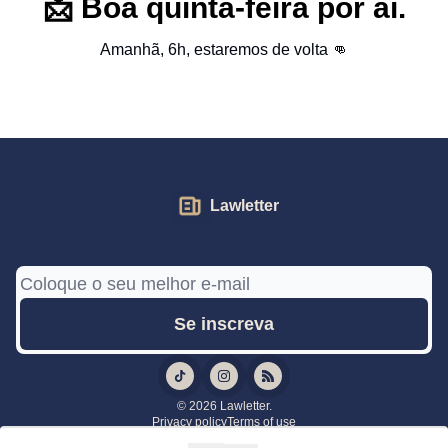
📩
Boa quinta-feira por aí.
Amanhã, 6h, estaremos de volta 👊
Lawletter
© 2026 Lawletter.
Privacy policy
Terms of use
Powered by beehiiv