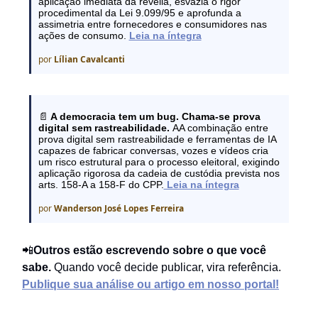
aplicação imediata da revelia, esvazia o rigor
procedimental da Lei 9.099/95 e aprofunda a
assimetria entre fornecedores e consumidores nas
ações de consumo.
Leia na íntegra
por
Lílian Cavalcanti
📄
A democracia tem um bug. Chama-se prova
digital sem rastreabilidade.
AA combinação entre
prova digital sem rastreabilidade e ferramentas de IA
capazes de fabricar conversas, vozes e vídeos cria
um risco estrutural para o processo eleitoral, exigindo
aplicação rigorosa da cadeia de custódia prevista nos
arts. 158-A a 158-F do CPP.
Leia na íntegra
por
Wanderson José Lopes Ferreira
📲
Outros estão escrevendo sobre o que você
sabe.
Quando você decide publicar, vira referência.
Publique sua análise ou artigo em nosso portal!