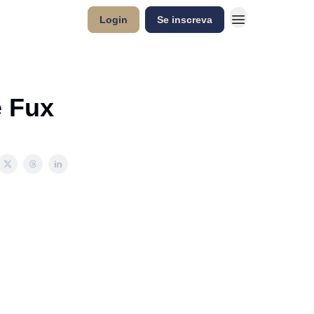
Login
Se inscreva
e Fux