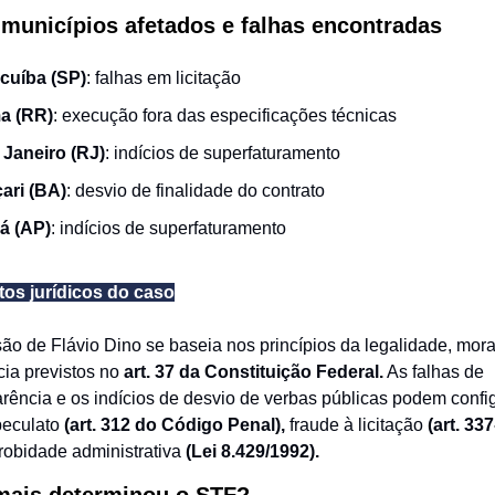
 municípios afetados e falhas encontradas
cuíba (SP)
: falhas em licitação
a (RR)
: execução fora das especificações técnicas
 Janeiro (RJ)
: indícios de superfaturamento
ari (BA)
: desvio de finalidade do contrato
á (AP)
: indícios de superfaturamento
os jurídicos do caso
são de Flávio Dino se baseia nos princípios da legalidade, mor
cia previstos no
art. 37 da Constituição Federal.
As falhas de
arência e os indícios de desvio de verbas públicas podem confi
eculato
(art. 312 do Código Penal),
fraude à licitação
(art. 337
robidade administrativa
(Lei 8.429/1992).