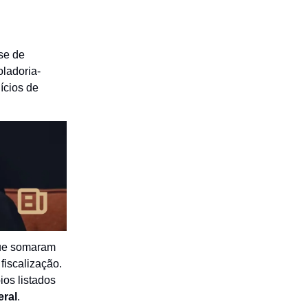
se de
ladoria-
ícios de
que somaram
fiscalização.
ios listados
eral
.