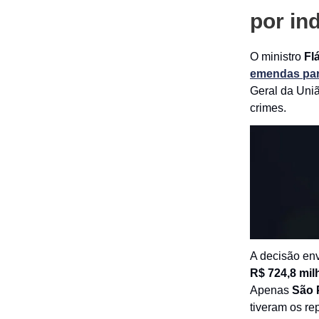
por in
O ministro
Fl
emendas par
Geral da Uniã
crimes.
A decisão en
R$ 724,8 mil
Apenas
São 
tiveram os r