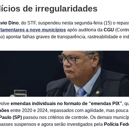
dícios de irregularidades
ávio Dino
, do STF, suspendeu nesta segunda-feira (15) o repas
lamentares
a
nove municípios
após auditoria da
CGU
(Contro
o) apontar falhas graves de transparência, rastreabilidade e ind
volve
emendas individuais no formato de “emendas PIX”
, 
hões
entre 2020 e 2024, repassados com agilidade, mas pouca 
Paulo (SP)
passou nos critérios de controle. Os demais municíp
epasses suspensos e agora serão investigados pela
Polícia Fed