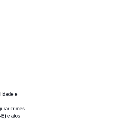
alidade e
gurar crimes
-E)
e atos