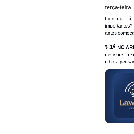
terça-feira
bom dia. já 
importantes? 
antes começa 
🎙️
JÁ NO AR
decisões fres
e bora pensar