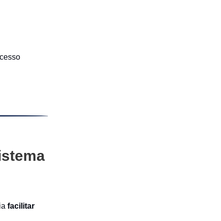
ocesso
sistema
ia
facilitar