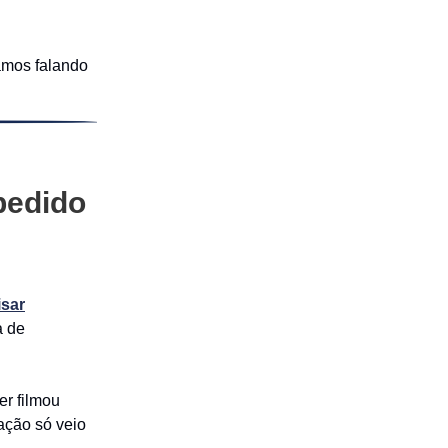
amos falando
 pedido
isar
a de
er filmou
ação só veio