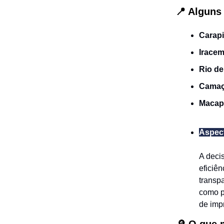
📍 Alguns
Carapi
Iracem
Rio de
Camaç
Macap
Aspect
A deci
eficiên
transp
como p
de imp