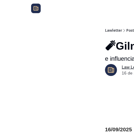
Lawletter
Post
🧨Gil
e influenci
Law Le
16 de
16/09/2025