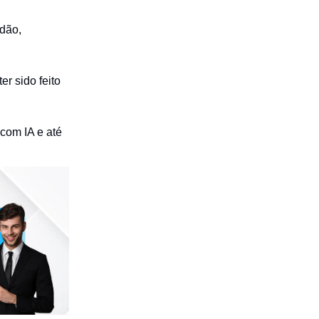
idão,
er sido feito
 com IA e até