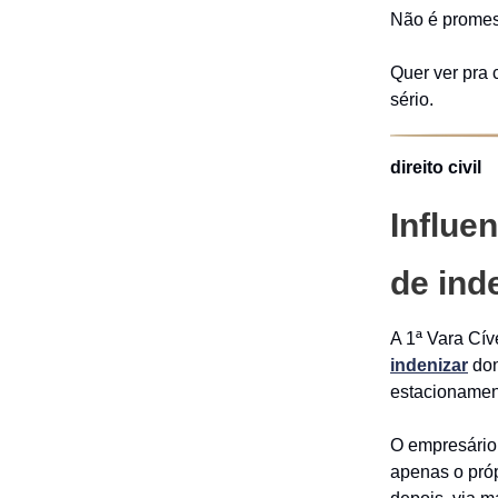
Não é promes
Quer ver pra 
sério.
direito civil
Influen
de ind
A 1ª Vara Cí
indenizar
don
estacionamen
O empresário 
apenas o próp