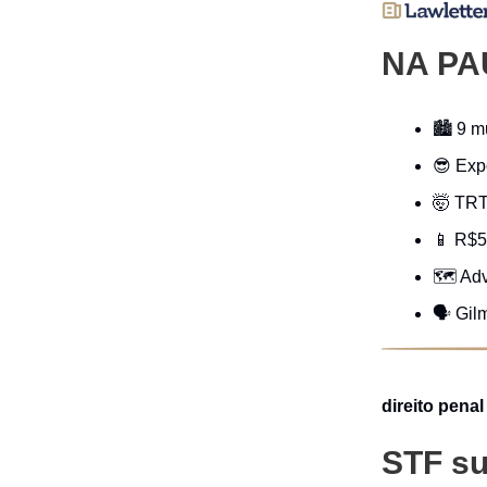
NA PA
🏙 9 m
😎 Exp
🤯 TRT
📱 R$5
🗺 Adv
🗣️ Gi
direito penal
STF su