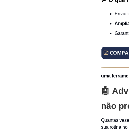
🔎 O que 
Envio 
Amplia
Garant
uma ferrame
🤖 Adv
não pr
Quantas veze
sua rotina no 