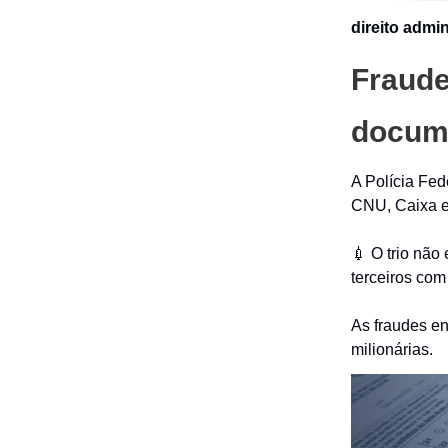
direito admin
Fraude
docume
A Polícia Fed
CNU, Caixa e
💉 O trio nã
terceiros com
As fraudes e
milionárias.