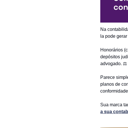
Na contabilida
la pode gera
Honorários (co
depósitos jud
advogado. ⚖
Parece simple
planos de con
conformidade
Sua marca ta
a sua contab