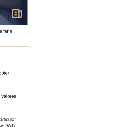
 teria
obter
 valores
articular
rt. 304),