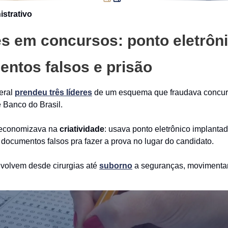
istrativo
s em concursos: ponto eletrôni
ntos falsos e prisão
eral
prendeu três líderes
de um esquema que fraudava concu
 Banco do Brasil.
o economizava na
criatividade
: usava ponto eletrônico implantado
 documentos falsos pra fazer a prova no lugar do candidato.
nvolvem desde cirurgias até
suborno
a seguranças, movimentan