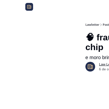
Lawletter
Post
🧠 fra
chip
e moro brin
Law Le
6 de 