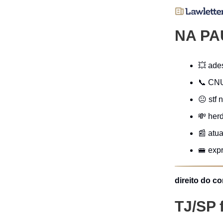
NA PA
💥 ades
📞 CNU
😐 stf
💸 her
📰 atu
🚝 exp
direito do c
TJ/SP 