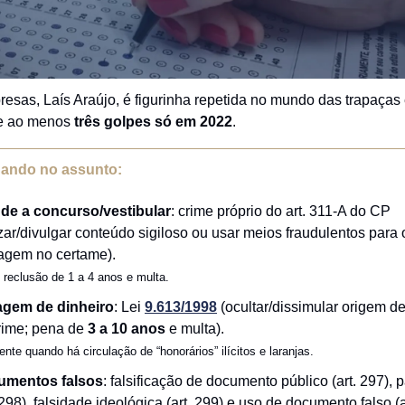
esas, Laís Araújo, é figurinha repetida no mundo das trapaças e
de ao menos
três golpes só em 2022
.
hando no assunto:
de a concurso/vestibular
: crime próprio do art. 311-A do CP
lizar/divulgar conteúdo sigiloso ou usar meios fraudulentos para 
agem no certame).
 reclusão de 1 a 4 anos e multa.
gem de dinheiro
: Lei
9.613/1998
(ocultar/dissimular origem de
rime; pena de
3 a 10 anos
e multa).
ente quando há circulação de “honorários” ilícitos e laranjas.
umentos falsos
: falsificação de documento público (art. 297), p
 298), falsidade ideológica (art. 299) e uso de documento falso (a