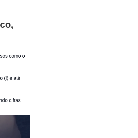
co,
rsos como o
 (!) e até
do cifras