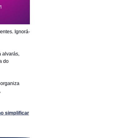
ientes. Ignorá-
á alvarás,
a do
 organiza
,
o simplificar