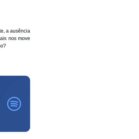
te, a ausência
mais nos move
mo?