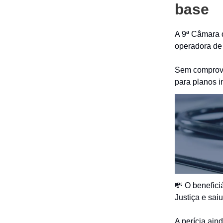
base
A 9ª Câmara 
operadora de 
Sem comprovaç
para planos 
💸 O benefici
Justiça e saiu
A perícia ain