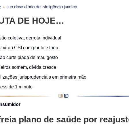
UTA DE HOJE…
ão coletiva, derrota individual
 virou CSI com ponto e tudo
 não curte piada de mau gosto
deiros somem, dívida cresce
alizações jurisprudenciais em primeira mão
ress de 1 minuto
onsumidor
freia plano de saúde por reajus