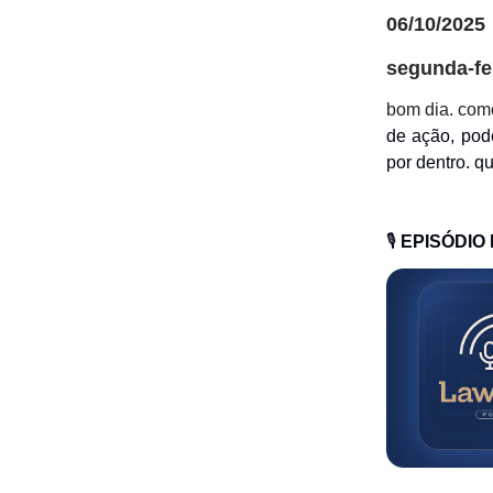
06/10/2025
segunda-fe
bom dia. com
de ação, pod
por dentro. q
🎙️
EPISÓDIO