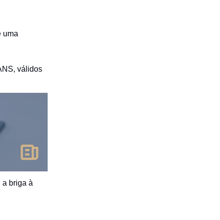
 uma
ANS, válidos
 a briga à