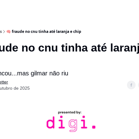
s
🧠 fraude no cnu tinha até laranja e chip
ude no cnu tinha até laran
cou...mas gilmar não riu
tter
outubro de 2025