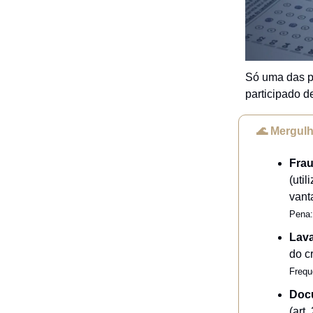
Só uma das pr
participado 
🌊 Mergul
Frau
(uti
vant
Pena:
Lava
do c
Frequ
Doc
(art.