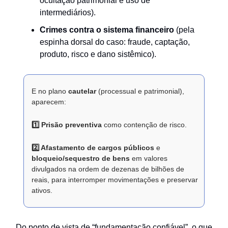
ocultação patrimonial e uso de
intermediários).
Crimes contra o sistema financeiro
(pela
espinha dorsal do caso: fraude, captação,
produto, risco e dano sistêmico).
E no plano
cautelar
(processual e patrimonial),
aparecem:
1️⃣ Prisão preventiva
como contenção de risco.
2️⃣ Afastamento de cargos públicos
e
bloqueio/sequestro de bens
em valores
divulgados na ordem de dezenas de bilhões de
reais, para interromper movimentações e preservar
ativos.
Do ponto de vista de “fundamentação confiável”, o que