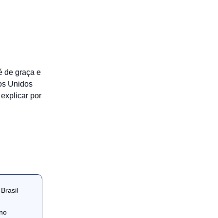
é de graça e
dos Unidos
 explicar por
Brasil
no