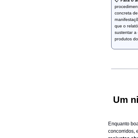
📋
Para o a
procediment
concreta d
manifestaçõ
que o relat
sustentar a
produtos do
Um ni
Enquanto boa
concorridos, 