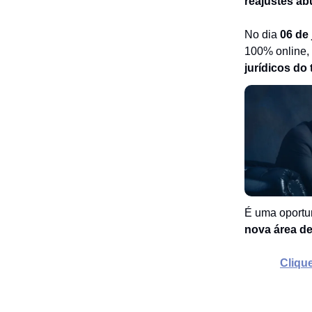
reajustes ab
No dia
06 de 
100% online,
jurídicos do
É uma oportu
nova área de
Cliqu