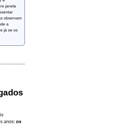
1 é
re janela
esentar
tas observam
nde a
e já se os
ogados
is
os anos:
os