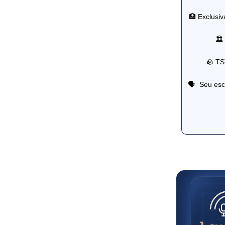
🏥 Exclusiv
🏛️
🪨 TS
🗣 ️ Seu es