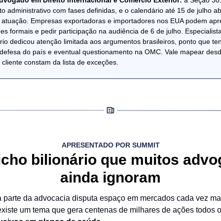
dvogado em Direito Internacional e Comércio Exterior:
a Seção 30
o administrativo com fases definidas, e o calendário até 15 de julho ab
e atuação. Empresas exportadoras e importadores nos EUA podem apr
es formais e pedir participação na audiência de 6 de julho. Especialis
ório dedicou atenção limitada aos argumentos brasileiros, ponto que te
 defesa do país e eventual questionamento na OMC. Vale mapear desd
 cliente constam da lista de exceções.
APRESENTADO POR SUMMIT
cho bilionário que muitos adv
ainda ignoram
 parte da advocacia disputa espaço em mercados cada vez ma
existe um tema que gera centenas de milhares de ações todos 