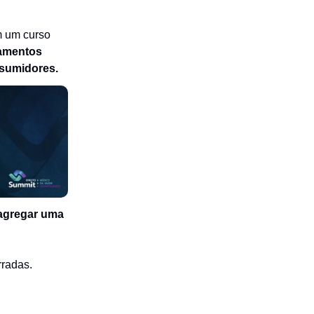
m um curso
damentos
nsumidores.
agregar uma
rradas.