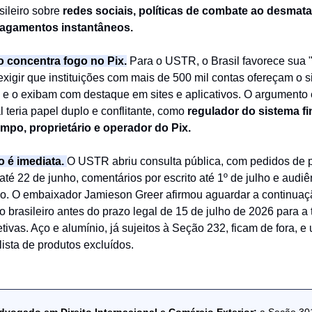
sileiro sobre
redes sociais, políticas de combate ao desmat
pagamentos instantâneos.
 concentra fogo no Pix.
Para o USTR, o Brasil favorece sua
exigir que instituições com mais de 500 mil contas ofereçam o 
 e o exibam com destaque em sites e aplicativos. O argumento é
 teria papel duplo e conflitante, como
regulador do sistema fi
po, proprietário e operador do Pix.
 é imediata.
O USTR abriu consulta pública, com pedidos de p
até 22 de junho, comentários por escrito até 1º de julho e audi
ho. O embaixador Jamieson Greer afirmou aguardar a continuaç
 brasileiro antes do prazo legal de 15 de julho de 2026 para 
tivas. Aço e alumínio, já sujeitos à Seção 232, ficam de fora, 
lista de produtos excluídos.