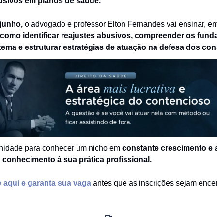
usivos em planos de saúde.
junho,
o advogado e professor Elton Fernandes vai ensinar, e
como identificar reajustes abusivos, compreender os fun
 tema e estruturar estratégias de atuação na defesa dos co
nidade para conhecer um nicho em
constante crescimento e 
 conhecimento à sua prática profissional.
e aqui e garanta sua vaga
antes que as inscrições sejam ence