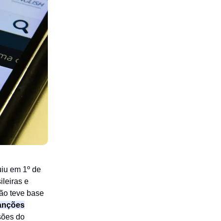
iu em 1º de
ileiras e
ção teve base
sanções
isões do