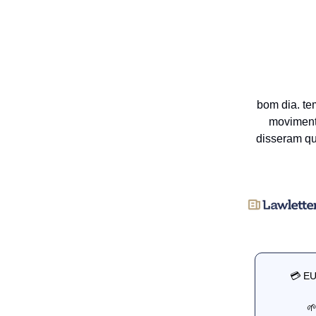
bom dia. te
movimenta
disseram que
💳 EU
