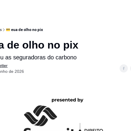
s
💳 eua de olho no pix
a de olho no pix
vrou as seguradoras do carbono
tter
unho de 2026