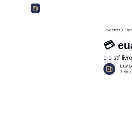
Lawletter
Post
💳 eu
e o stf li
Law Le
3 de j