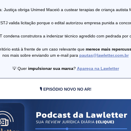
a: Justiça obriga Unimed Maceió a custear terapias de criança autista 
 STJ valida licitação porque o edital autorizou empresa punida a conco
T condena construtora a indenizar técnico agredido com pedrada por 
critório está à frente de um caso relevante que
merece mais repercu
nos mais sobre enviando um e-mail para
pautas@lawletter.com.br
💡 Quer
impulsionar sua marca
?
Apareça na Lawletter
🎙️ EPISÓDIO NOVO NO AR!