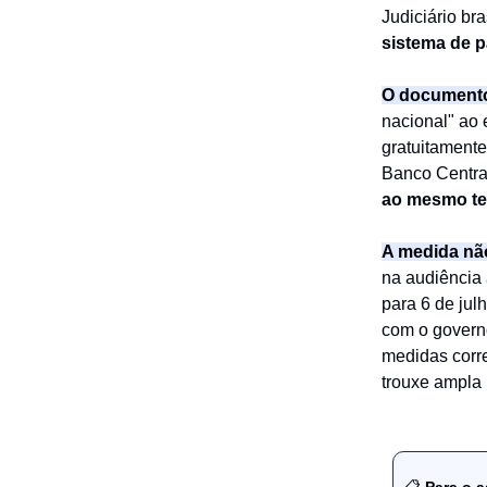
Judiciário bra
sistema de 
O documento
nacional" ao 
gratuitamente
Banco Central
ao mesmo tem
A medida não
na audiência 
para 6 de jul
com o governo
medidas corre
trouxe ampla 