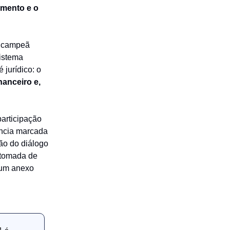
amento e o
 "campeã
sistema
 jurídico: o
nanceiro e,
articipação
ência marcada
ão do diálogo
a tomada de
e um anexo