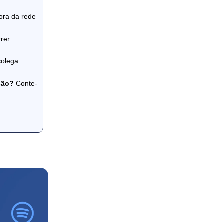
fora da rede
rrer
colega
ssão?
Conte-