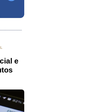
AL
ial e
utos