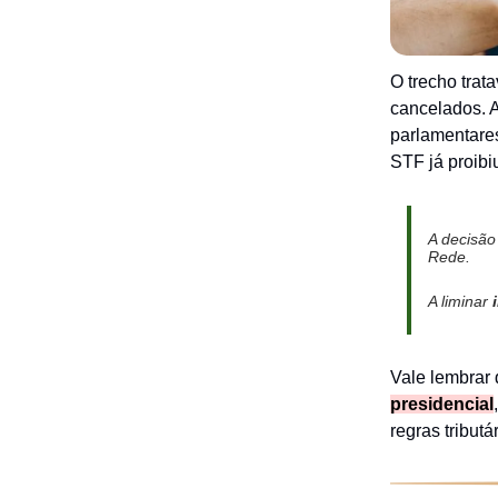
O trecho trat
cancelados. A
parlamentares
STF já proibi
A decisão
Rede.
A liminar
Vale lembrar
presidencial
regras tributá