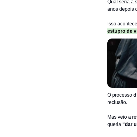
Qual seria a 
anos depois 
Isso acontec
estupro de v
O processo
d
reclusão.
Mas veio a re
queria
“dar 