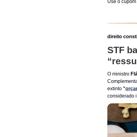
Use o cupo
direito const
STF ba
“ressu
O ministro
Fl
Complementar
extinto
“
orça
considerado i