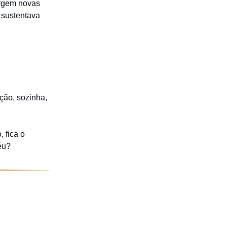
urgem novas
 sustentava
ção, sozinha,
, fica o
éu?