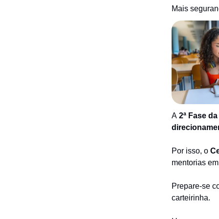
Mais seguranç
A
2ª Fase d
direcioname
Por isso, o
Ce
mentorias em 
Prepare-se c
carteirinha.