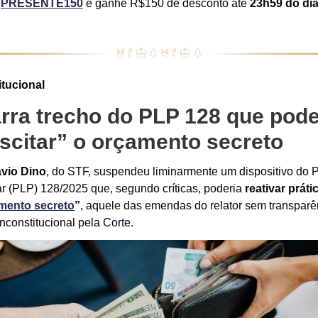
m
PRESENTE150
e ganhe R$150 de desconto até
23h59 do dia
itucional
rra trecho do PLP 128 que pode
scitar” o orçamento secreto
ávio Dino
, do STF, suspendeu liminarmente um dispositivo do P
 (PLP) 128/2025 que, segundo críticas, poderia
reativar práti
mento secreto
”
, aquele das emendas do relator sem transparên
nconstitucional pela Corte.