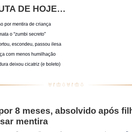
UTA DE HOJE…
so por mentira de criança
tf mata o “zumbi secreto”
ortou, escondeu, passou ilesa
tiça com menos humilhação
dura deixou cicatriz (e boleto)
por 8 meses, absolvido após fil
sar mentira