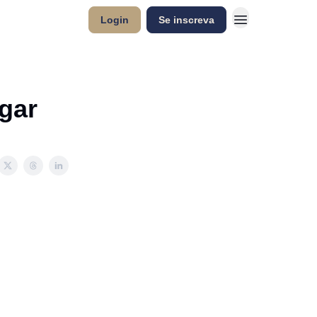
Login
Se inscreva
agar