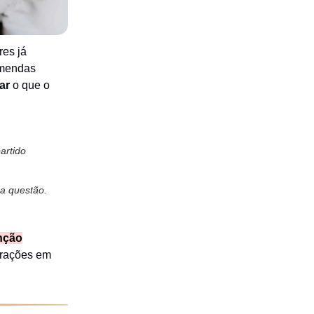
res já
mendas
lar
o que o
artido
da questão.
nção
terações em