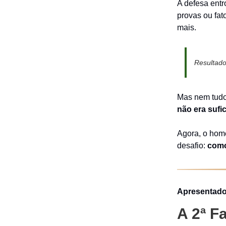
A defesa ent
provas ou fa
mais.
Resultad
Mas nem tudo
não era sufi
Agora, o ho
desafio:
como
Apresentado
A 2ª F