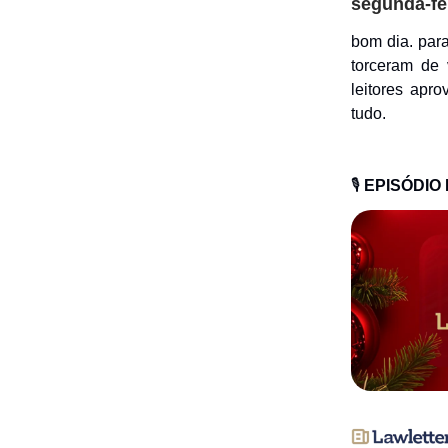
segunda-fe
bom dia. para
torceram de
leitores apr
tudo.
🎙️
EPISÓDIO