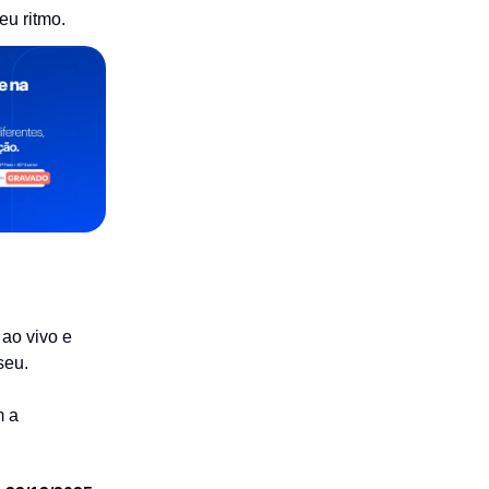
eu ritmo.
ao vivo e
seu.
m a