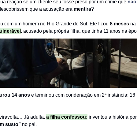
sua reação se um cliente seu fosse preso por um crime que
não
descobrissem que a acusação era
mentira
?
eu com um homem no Rio Grande do Sul. Ele ficou
8 meses
na 
ulnerável
, acusado pela própria filha, que tinha 11 anos na épo
urou 14 anos
e terminou com condenação em 2ª instância: 16
viravolta… Já adulta,
a filha confessou:
inventou a história p
um susto”
no pai.