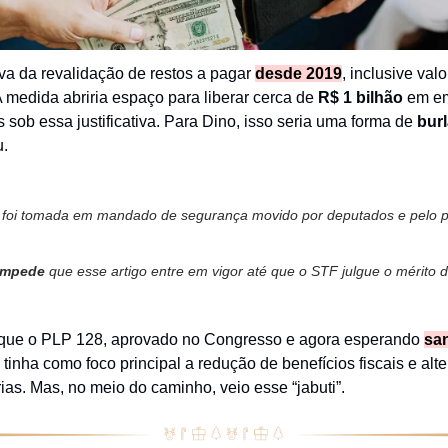
ava da revalidação de restos a pagar
desde 2019
, inclusive valo
 medida abriria espaço para liberar cerca de
R$ 1 bilhão
em e
 sob essa justificativa. Para Dino, isso seria uma forma de
bur
u.
 foi tomada em mandado de segurança movido por deputados e pelo p
impede
que esse artigo entre em vigor até que o STF julgue o mérito 
 que o PLP 128, aprovado no Congresso e agora esperando
sa
, tinha como foco principal a redução de benefícios fiscais e al
rias. Mas, no meio do caminho, veio esse “jabuti”.