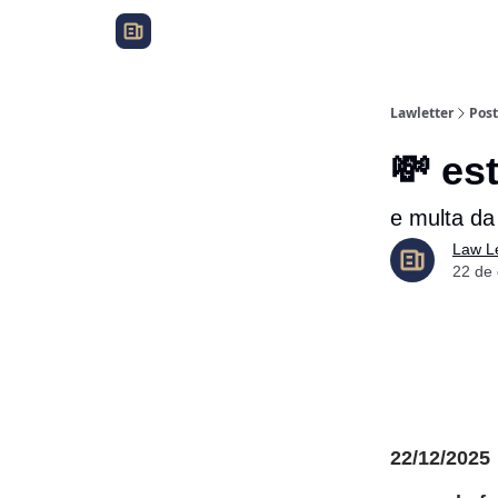
Lawletter
Post
💸 es
e multa da 
Law Le
22 de
22/12/2025