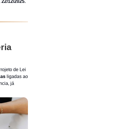
 22/12/2025.
ria
rojeto de Lei
cas
ligadas ao
cia, já