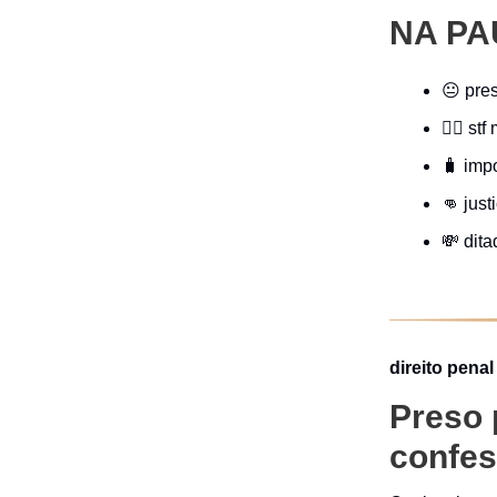
NA PA
😐 pre
🧟‍♂️ s
🧳 imp
👊 jus
💸 dita
direito penal
Preso 
confes