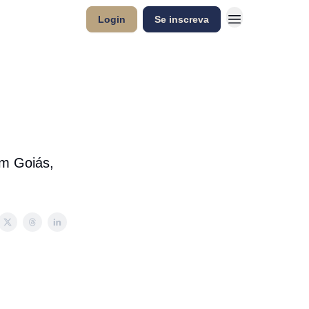
Login
Se inscreva
em Goiás,