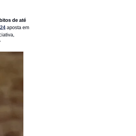
itos de até
024
aposta em
iativa,
