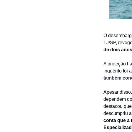
O desembarga
TJ/SP, revog
de dois anos
A proteção ha
inquérito foi 
também conc
Apesar disso,
dependem do 
destacou que,
descumpriu a
conta que a
Especializad