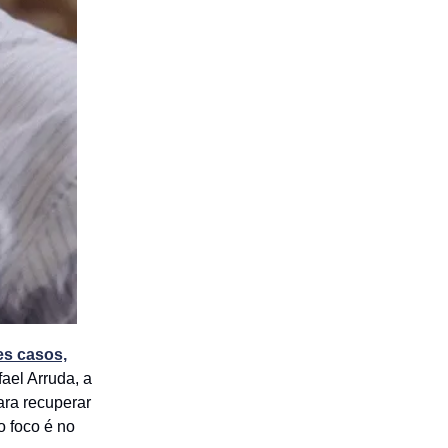
s casos,
ael Arruda, a
para recuperar
o foco é no