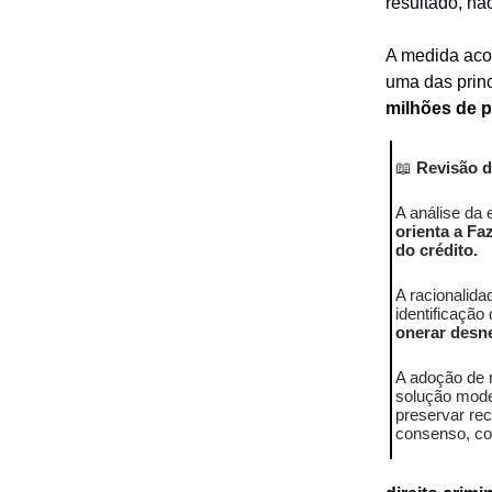
resultado, nã
A medida acom
uma das princ
milhões de 
📖
Revisão da
A análise da
orienta a Fa
do crédito.
A racionalida
identificação
onerar desne
A adoção de 
solução moder
preservar re
consenso, co