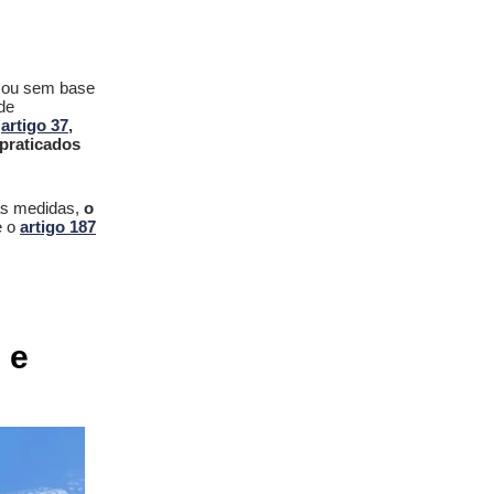
l ou sem base
de
o
artigo 37,
 praticados
as medidas,
o
e o
artigo 187
 e