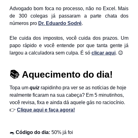
Advogado bom foca no processo, não no Excel. Mais
de 300 colegas já passaram a parte chata dos
números pro
Dr. Eduardo Sodré
.
Ele cuida dos impostos, você cuida dos prazos. Um
papo rápido e você entende por que tanta gente já
largou a calculadora sem culpa. É só
clicar aqui
. 😉
📚
Aquecimento do dia!
Topa um
quiz
rapidinho pra ver se as notícias de hoje
realmente ficaram na sua cabeça? Em 5 minutinhos,
você revisa, fixa e ainda dá aquele gás no raciocínio.
👉
Clique aqui e faça agora!
🐀
Código do dia:
50% já foi