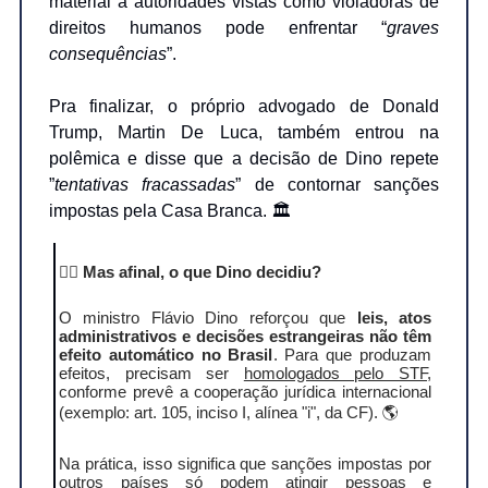
material a autoridades vistas como violadoras de
direitos humanos pode enfrentar “
graves
consequências
”.
Pra finalizar, o próprio advogado de Donald
Trump, Martin De Luca, também entrou na
polêmica e disse que a decisão de Dino repete
”
tentativas fracassadas
” de contornar sanções
impostas pela Casa Branca. 🏛️
🕵️‍♂️
Mas afinal, o que Dino decidiu?
O ministro Flávio Dino reforçou que
leis, atos
administrativos e decisões estrangeiras não têm
efeito automático no Brasil
. Para que produzam
efeitos, precisam ser
homologados pelo STF
,
conforme prevê a cooperação jurídica internacional
(exemplo: art. 105, inciso I, alínea "i", da CF). 🌎
Na prática, isso significa que sanções impostas por
outros países só podem atingir pessoas e