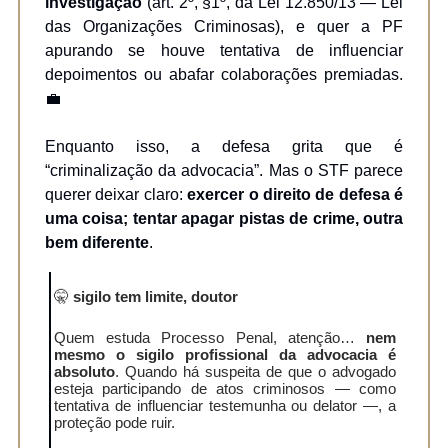
investigação
(art. 2º, §1º, da Lei 12.850/13 — Lei
das Organizações Criminosas), e quer a PF
apurando se houve tentativa de influenciar
depoimentos ou abafar colaborações premiadas.
💼
Enquanto isso, a defesa grita que é
“criminalização da advocacia”. Mas o STF parece
querer deixar claro:
exercer o direito de defesa é
uma coisa; tentar apagar pistas de crime, outra
bem diferente
.
🤫
sigilo tem limite, doutor
Quem estuda Processo Penal, atenção…
nem
mesmo o sigilo profissional da advocacia é
absoluto
. Quando há suspeita de que o advogado
esteja participando de atos criminosos — como
tentativa de influenciar testemunha ou delator —, a
proteção pode ruir.