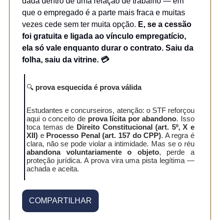
dada dentro de uma relação de trabalho — em
que o empregado é a parte mais fraca e muitas
vezes cede sem ter muita opção.
E, se a cessão
foi gratuita e ligada ao vínculo empregatício,
ela só vale enquanto durar o contrato. Saiu da
folha, saiu da vitrine. 💳
🔍
prova esquecida é prova válida
Estudantes e concurseiros, atenção: o STF reforçou
aqui o conceito de
prova lícita por abandono
. Isso
toca temas de
Direito Constitucional (art. 5º, X e
XII)
e
Processo Penal (art. 157 do CPP)
. A regra é
clara, não se pode violar a intimidade. Mas se o réu
abandona voluntariamente o objeto
, perde a
proteção jurídica. A prova vira uma pista legítima —
achada e aceita.
COMPARTILHAR