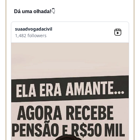
Dá uma olhada!
👇
suaadvogadacivil
1,482 followers