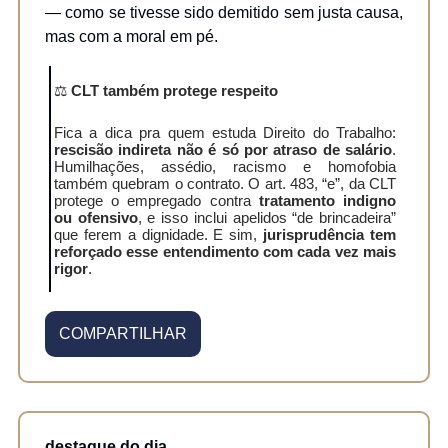
— como se tivesse sido demitido sem justa causa,
mas com a moral em pé.
⚖️
CLT também protege respeito
Fica a dica pra quem estuda Direito do Trabalho:
rescisão indireta não é só por atraso de salário
.
Humilhações, assédio, racismo e homofobia
também quebram o contrato. O art. 483, “e”, da CLT
protege o empregado contra
tratamento indigno
ou ofensivo
, e isso inclui apelidos “de brincadeira”
que ferem a dignidade. E sim,
jurisprudência tem
reforçado esse entendimento com cada vez mais
rigor
.
COMPARTILHAR
destaque do dia