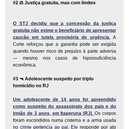
#2 ⚖️ Justiça gratuita, mas com limites
O STJ decidiu que a concessão da justiça
gratuita não exime o beneficiário de apresentar
caução em tutela provisória de urgência.
A
Corte reforçou que a garantia pode ser exigida
quando houver risco de prejuízo à parte adversa
— mesmo nos casos de hipossuficiência
econômica.
#3
🔫
Adolescente suspeito por triplo
homicídio no RJ
Um adolescente de 14 anos foi apreendido
como suspeito do assassinato dos pais e do
irmão de 3 anos, em Itaperuna (RJ).
Os corpos
foram escondidos numa cisterna e a arma usada
no crime pertencia ao pai. Ele responde por ato