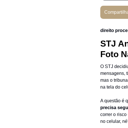
Compartilh
direito proc
STJ An
Foto N
O STJ decidiu
mensagens, ti
mas o tribuna
na tela do cel
A questão é 
precisa segu
correr o risc
no celular, n