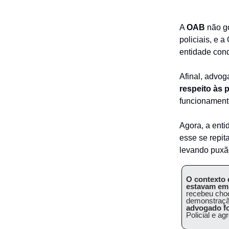
A
OAB
não go
policiais, e 
entidade cond
Afinal, advog
respeito às 
funcionamento
Agora, a ent
esse se repi
levando puxão
O contexto d
estavam em 
recebeu cho
demonstração
advogado fo
Policial e a