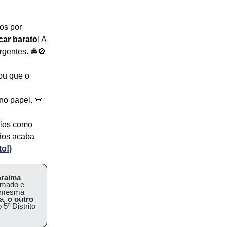
os por
icar barato
! A
rgentes. 🚔🚫
çou que o
no papel. 📜
dios como
mãos acaba
to!)
oraima
emado e
a mesma
a,
o outro
5º Distrito