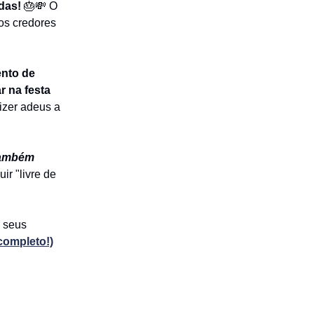
das!
🎂💸 O
 os credores
ento de
r na festa
dizer adeus a
também
ir "livre de
e seus
completo!)