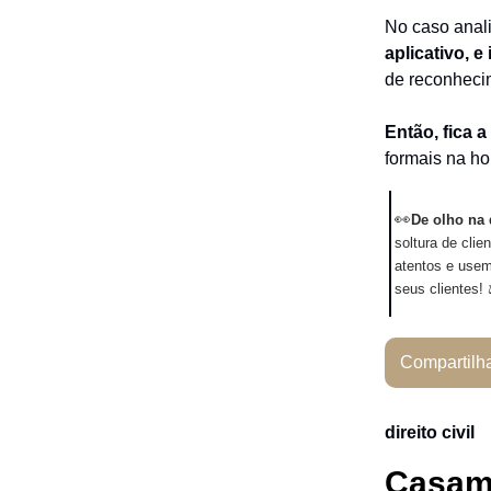
No caso anal
aplicativo, 
de reconhecim
Então, fica a 
formais na ho
👀
De olho na
soltura de cli
atentos e use
seus clientes! 
Compartilh
direito civil
Casame