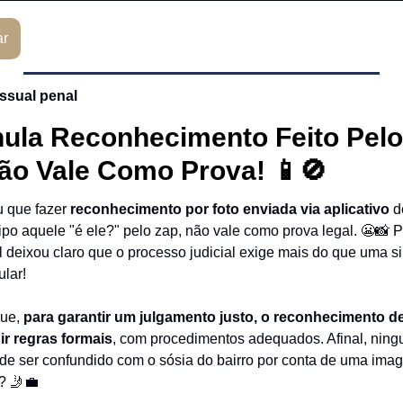
ar
essual penal
ula Reconhecimento Feito Pelo
ão Vale Como Prova! 📱🚫
 que fazer
reconhecimento por foto enviada via aplicativo
d
po aquele "é ele?" pelo zap, não vale como prova legal. 😬📸 P
l deixou claro que o processo judicial exige mais do que uma si
ular!
que,
para garantir um julgamento justo, o reconhecimento d
ir regras formais
, com procedimentos adequados. Afinal, nin
o de ser confundido com o sósia do bairro por conta de uma ima
é? 🤳💼