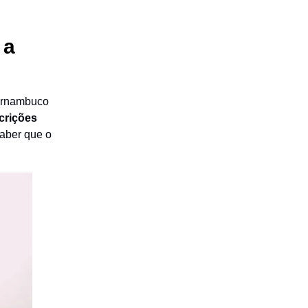
 a
Pernambuco
scrições
saber que o