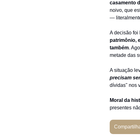
casamento d
noivo, que es
— literalment
A decisão fo
patrimônio, 
também
. Ago
metade das s
A situação le
precisam se
dívidas" nos 
Moral da hist
presentes não
Compartilh