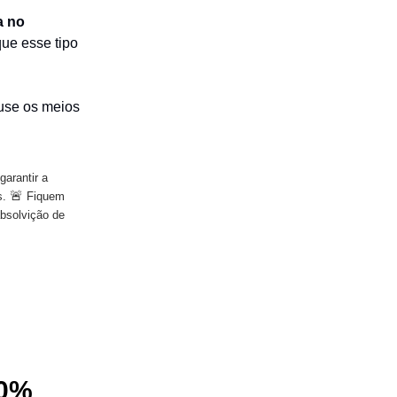
a no
ue esse tipo
use os meios
garantir a
🚨
s.
Fiquem
absolvição de
50%