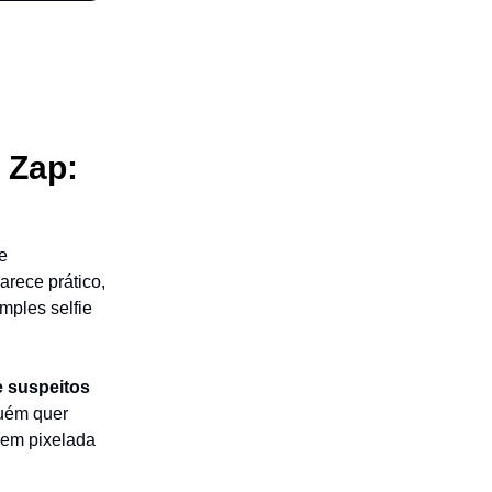
 Zap:
e
arece prático,
mples selfie
e suspeitos
guém quer
gem pixelada