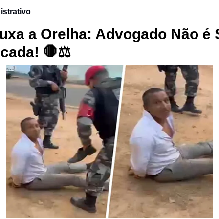
istrativo
xa a Orelha: Advogado Não é 
ncada!
🛑
⚖️