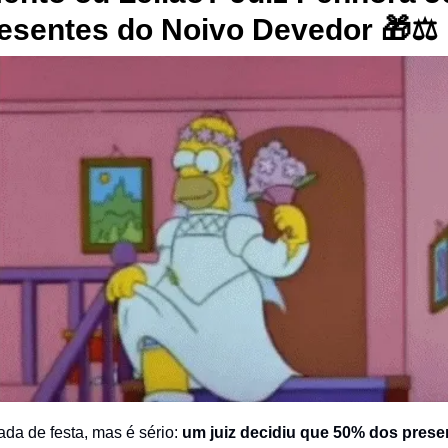
esentes do Noivo Devedor 🎁⚖️
ada de festa, mas é sério:
um juiz decidiu que 50% dos prese