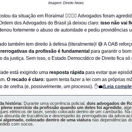
Imagem: Direito News
stou da situação em Roraima! 👨‍⚖️👩‍⚖️ Advogados foram agredid
a Ordem dos Advogados do Brasil já deixou claro:
isso não vai f
enou fortemente o abuso de autoridade e pediu providências u
ado também tem direito à defesa (literalmente)! 😅 A OAB refor
prerrogativas da profissão é fundamental
para garantir o bom
 da justiça. Sem isso, o Estado Democrático de Direito fica só 
idade está exigindo uma
resposta rápida
para evitar que episó
tam.
O recado é claro:
quem tenta fazer a lei com as próprias 
 de orelha (e, possivelmente, um processo). ✋💼
(Leia comple
a história:
Durante uma ocorrência policial,
dois advogados de R
pleno exercício da profissão quando um deles foi agredido
, alg
ques elétricos de taser, sendo colocado dentro de um camburão. N
 absurda de truculência e desrespeito às prerrogativas da advocaci
i algemado, colocado dentro de uma viatura
nas dependências do 
gredido com socos.