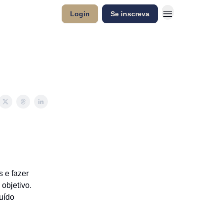
Login
Se inscreva
 e fazer
objetivo.
ruído