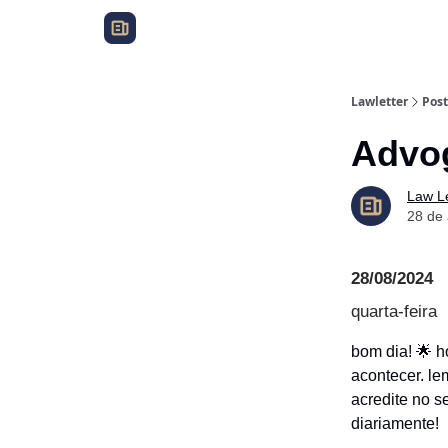
Lawletter
Post
Advog
Law Le
28 de
28/08/2024
quarta-feira
bom dia! 🌟 h
acontecer. le
acredite no s
diariamente!