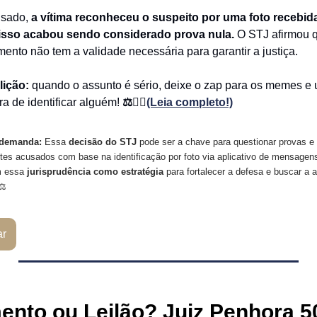
isado,
a vítima reconheceu o suspeito por uma foto recebid
e isso acabou sendo considerado prova nula.
O STJ afirmou q
ento não tem a validade necessária para garantir a justiça.
lição:
quando o assunto é sério, deixe o zap para os memes e 
ra de identificar alguém!
⚖️👨‍⚖️
(Leia completo!)
 demanda:
Essa
decisão do STJ
pode ser a chave para questionar provas e 
entes acusados com base na identificação por foto via aplicativo de mensagen
m essa
jurisprudência como estratégia
para fortalecer a defesa e buscar a 
⚖️
ar
nto ou Leilão? Juiz Penhora 