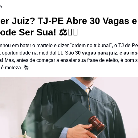
e
er Juiz? TJ-PE Abre 30 Vagas e
de Ser Sua! ⚖️👨‍⚖️
nhou em bater o martelo e dizer "ordem no tribunal", o TJ de 
oportunidade na medida! 👩‍⚖️ São
30 vagas para juiz, e as in
s!
Mas, antes de começar a ensaiar sua frase de efeito, é bom 
 é moleza. 📚