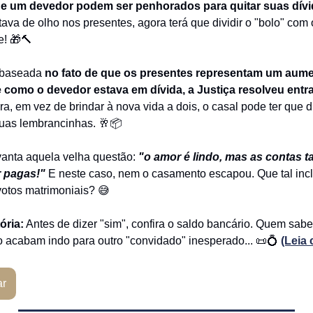
e um devedor podem ser penhorados para quitar suas dívi
tava de olho nos presentes, agora terá que dividir o "bolo" com
e! 🎁🔨
i baseada
no fato de que os presentes representam um aum
e como o devedor estava em dívida, a Justiça resolveu entra
ra, em vez de brindar à nova vida a dois, o casal pode ter que 
uas lembrancinhas. 🥂📦
vanta aquela velha questão:
"o amor é lindo, mas as contas 
r pagas!"
E neste caso, nem o casamento escapou. Que tal inclu
votos matrimoniais? 😅
ória:
Antes de dizer "sim", confira o saldo bancário. Quem sab
 acabam indo para outro "convidado" inesperado... 📜💍
(Leia 
ar